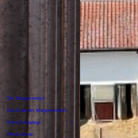
Der Margaretenhof
Das Team des Margaretenhofs
Kurse/Lehrgänge
Pferde-Zucht